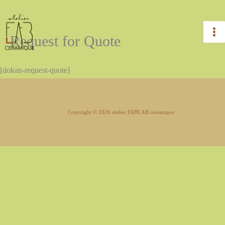
Aller
au
Request for Quote
contenu
[dokan-request-quote]
Copyright © 2026 atelier FABLAB céramique