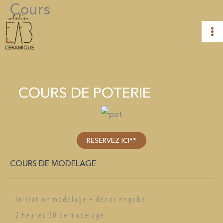
Cours
Aller
au
contenu
COURS DE POTERIE
RESERVEZ ICI**
COURS DE MODELAGE
Initiation modelage + décor engobe
2 heures 30 de modelage